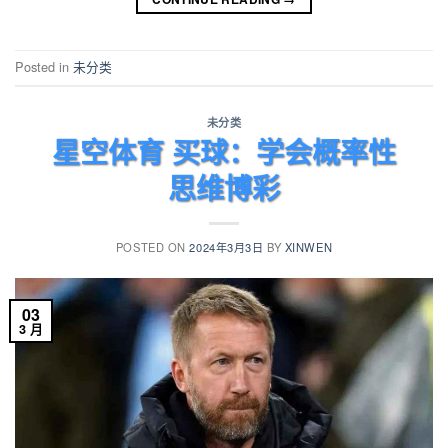
Posted in
未分类
未分类
星空体育 买球：学会概率性
思维博彩
POSTED ON
2024年3月3日
BY
XINWEN
03
3 月