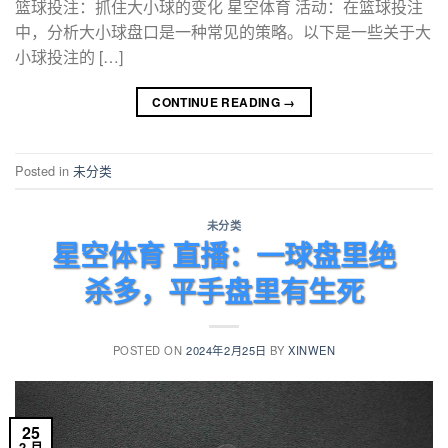
篮球投注：抓住大小球的变化 星空体育 活动：在篮球投注
中，分析大小球盘口是一种常见的策略。以下是一些关于大
小球投注的 […]
CONTINUE READING
→
Posted in
未分类
未分类
星空体育 直播：一球盘里绝
杀多，平手盘里有生死
POSTED ON
2024年2月25日
BY
XINWEN
25
2 月