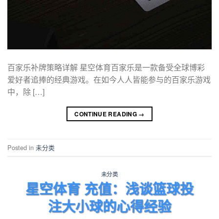
百家乐补牌策略详解 星空体育百家乐是一款备受全球博彩
爱好者追捧的经典游戏。在如今人人皆能参与的百家乐游戏
中，除 […]
CONTINUE READING
→
Posted in
未分类
未分类
星空体育 充值：浅谈篮球投
注大小球的心得经验