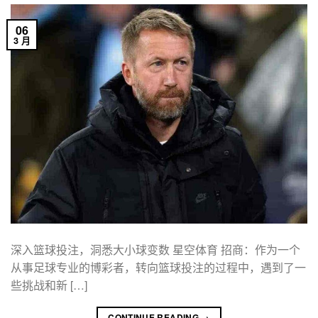
06
3 月
深入篮球投注，洞悉大小球变数 星空体育 招商：作为一个
从事足球专业的博彩者，转向篮球投注的过程中，遇到了一
些挑战和新 […]
CONTINUE READING
→