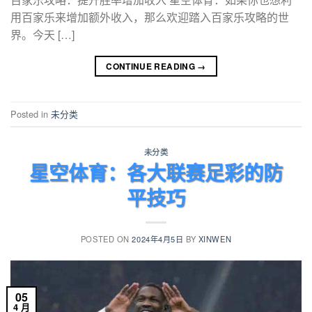
用百家乐来增加额外收入，那么欢迎踏入百家乐攻略的世
界。今天 […]
CONTINUE READING
→
Posted in
未分类
未分类
星空体育：各大联赛足彩的防
平技巧
POSTED ON
2024年4月5日
BY
XINWEN
05
4 月