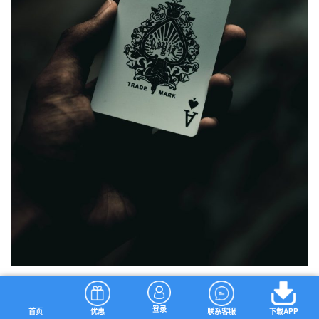
赛前盘口分析 1. 平半盘局势 星空体育 代理：两支实力相近
的超级强队，主队让平半，且上盘居多。水位越低，甚至升
登录
首页
优惠
联系客服
下载APP