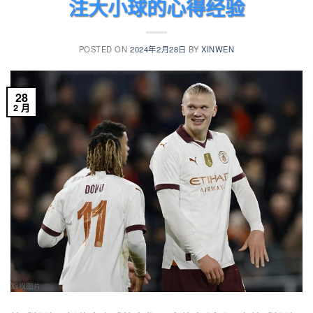
注大小球的心得经验
POSTED ON
2024年2月28日
BY
XINWEN
28
2 月