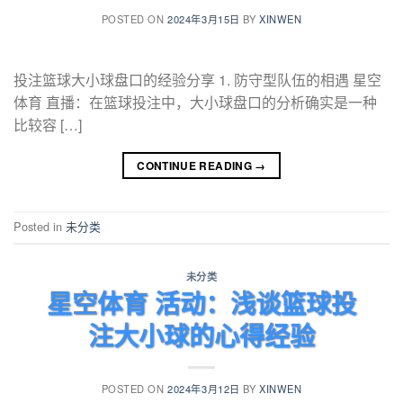
POSTED ON
2024年3月15日
BY
XINWEN
投注篮球大小球盘口的经验分享 1. 防守型队伍的相遇 星空
体育 直播：在篮球投注中，大小球盘口的分析确实是一种
比较容 […]
CONTINUE READING
→
Posted in
未分类
未分类
星空体育 活动：浅谈篮球投
注大小球的心得经验
POSTED ON
2024年3月12日
BY
XINWEN