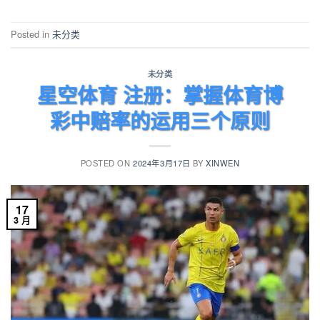
Posted in
未分类
未分类
星空体育 注册：掌握体育博
彩中赔率的运用三个原则
POSTED ON
2024年3月17日
BY
XINWEN
17
3 月