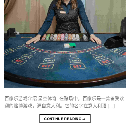
百家乐游戏介绍 星空体育–在赌场中，百家乐是一款备受欢
迎的赌博游戏，源自意大利。它的名字在意大利语 […]
CONTINUE READING
→