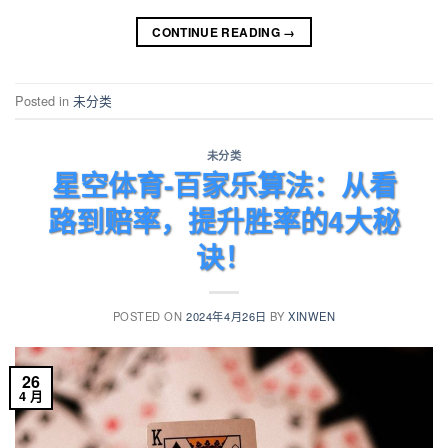
CONTINUE READING
→
Posted in
未分类
未分类
星空体育-百家乐算法：从看
路到赔率，提升胜率的4大秘
诀！
POSTED ON
2024年4月26日
BY
XINWEN
26
4 月