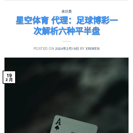
未分类
星空体育 代理：足球博彩一
次解析六种平半盘
POSTED ON
2024年2月19日
BY
XINWEN
19
2 月