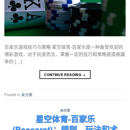
百家乐游戏技巧与策略 星空体育-百家乐是一种备受欢迎的
博彩游戏，对于玩家而言，掌握一定的技巧和策略是提高赢
率的 […]
CONTINUE READING
→
Posted in
未分类
未分类
星空体育-百家乐
(Baccarat)：规则、玩法和术